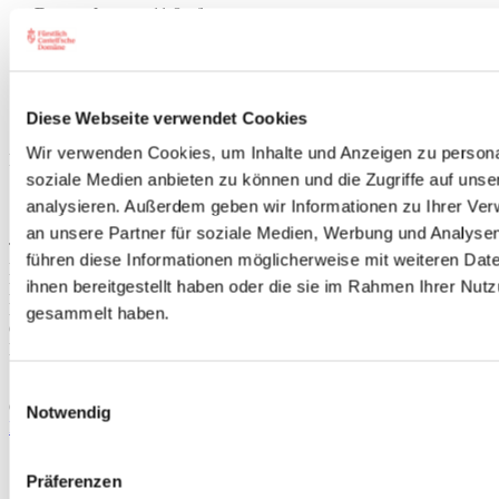
Restzucker:
11,8 g/l
Säure:
6,4
Trinktemperatur:
eiskalt 8-10 °C
Qualitätsstufe:
Q.B.A.
Alkoholgehalt:
11,5 %vol
Diese Webseite verwendet Cookies
Allergene:
Enthält Sulfite.
Wir verwenden Cookies, um Inhalte und Anzeigen zu personal
FÜRSTLICH CASTELL`SCHES DOMÄNENAMT
soziale Medien anbieten zu können und die Zugriffe auf uns
analysieren. Außerdem geben wir Informationen zu Ihrer Ve
Schlossplatz 5 - 97355 Castell
Telefon: 09325 - 60 160
an unsere Partner für soziale Medien, Werbung und Analysen
Telefax: 09325 - 60 188
führen diese Informationen möglicherweise mit weiteren Da
E-mail:
weingut@castell.de
ihnen bereitgestellt haben oder die sie im Rahmen Ihrer Nut
Bürozeiten:
Montag bis Freitag von 8.00 Uhr bis 17.00 Uhr
gesammelt haben.
Öffnungszeiten Vinothek
Montag bis Freitag 10.00 Uhr bis 17.00 Uhr
Samstag 10.00 Uhr bis 16.00 Uhr
Einwilligungsauswahl
Oder über unser
Kontaktformular
.
Notwendig
Information
Präferenzen
AGB