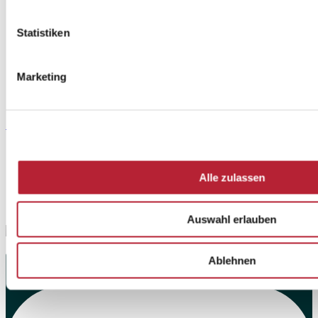
DATENSCHUTZ
DATENSCHUTZ SOCIAL MEDIA
Statistiken
WIDERRUF
IMPRESSUM
SILVANER
WEISSBURGUNDER
Marketing
SPÄTBURGUNDER
RIESLING
Service
KONTAKT
Alle zulassen
NEWSLETTER
ANFAHRT
DOWNLOADS
Auswahl erlauben
Social Media
Ablehnen