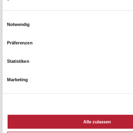
Einwilligungsauswahl
➤ Was ist Schaumwein?
Notwendig
Präferenzen
Der Begriff Schaumwein ist ein Oberbegriff für alle
Weine oder weinhaltige Getränke die Kohlensäure
enthalten und dadurch moussieren oder prickeln. Dazu
Statistiken
zählt unter anderem der klassische Winzersekt, welcher
durch die traditionelle Flaschengärung Kohlensäure
entwickeln. Aber auch Seccos oder Perlweine – wie
unser FRAENZI, bei denen die Kohlensäure unter
Marketing
Druck nachträglich zugegeben oder imprägniert wird.
Unsere Schaumweine sind toll als Aperitif geeignet, als
auch für alle schönen Momente des Lebens bei denen
gemeinsam angestoßen werden darf. Aber auch in der
klassischen Menüabfolge als Speisebegleiter könne
Schaumweine eine tolle Ergänzung sein.
Alle zulassen
➤ Sekt oder Champagner – wo liegt