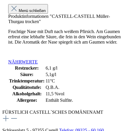
Menü schließen
Produktinformationen "CASTELL-CASTELL Müller-
Thurgau trocken"
Fruchtige Nase mit Duft nach weißem Pfirsich. Am Gaumen
erfreut eine lebhafte Säure, die fein in den Wein eingebunden
ist. Die Aromatik der Nase spiegelt sich am Gaumen wider.
NÄHRWERTE
Restzucker:
6,1 g/l
Säure:
5,1g/l
Trinktemperatur:
11°C
Qualitätsstufe:
Q.B.A.
Alkoholgehalt:
11,5 %vol
Allergene:
Enthält Sulfite.
FÜRSTLICH CASTELL`SCHES DOMÄNENAMT
Schlossplatz 5 - 97355 Castell
Telefon: 09325 - 60 160